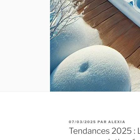
PUBLIÉ
07/03/2025
PAR
ALEXIA
LE
Tendances 2025 : L