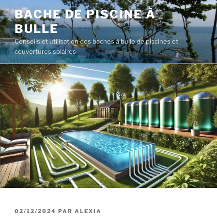
Aller
BACHE DE PISCINE À
au
BULLE
contenu
principal
Conseils et utilisation des baches à bulle de piscines et
couvertures solaires
PUBLIÉ
02/12/2024
PAR
ALEXIA