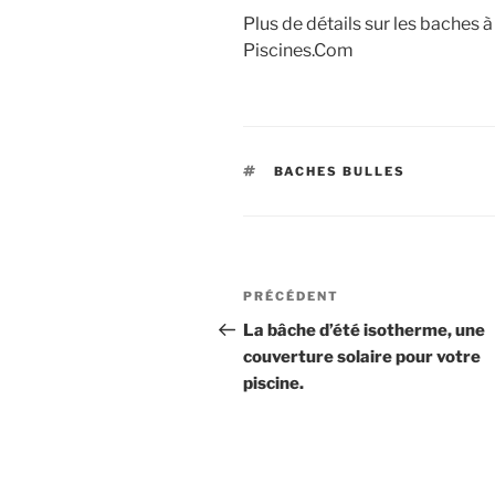
Plus de détails sur les baches à
Piscines.Com
ÉTIQUETTES
BACHES BULLES
Navigation
Article
PRÉCÉDENT
de
précédent
La bâche d’été isotherme, une
couverture solaire pour votre
l’article
piscine.