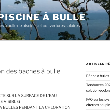
PISCINE À BULLE
es à bulle de piscines et couvertures solaires
ARTICLES R
ion des baches à bulle
Bâche à bulles 
Tendances 202
solution écolog
TE SUR LA SURFACE DE L’EAU
FAQ sur les sys
E VISIBLE)
citernes souple
 A BULLES PENDANT LA CHLORATION