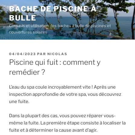
Aller
BACHE DE PISCINE À
au
BULLE
contenu
principal
Conseils et utilisation des baches à bulle de piscines et
couvertures solaires
PUBLIÉ
04/04/2023
PAR
NICOLAS
LE
Piscine qui fuit : comment y
remédier ?
L’eau du spa coule incroyablement vite ! Après une
inspection approfondie de votre spa, vous découvrez
une fuite.
Dans la plupart des cas, vous pouvez réparer vous-
même la fuite. La première étape consiste à localiser la
fuite et à déterminer la cause avant d’agir.