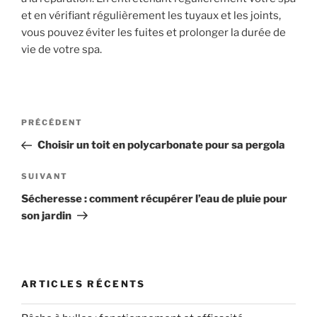
et en vérifiant régulièrement les tuyaux et les joints,
vous pouvez éviter les fuites et prolonger la durée de
vie de votre spa.
Navigation
Article
PRÉCÉDENT
de
précédent
Choisir un toit en polycarbonate pour sa pergola
l’article
Article
SUIVANT
suivant
Sécheresse : comment récupérer l’eau de pluie pour
son jardin
ARTICLES RÉCENTS