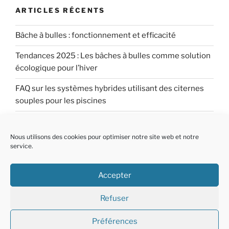
ARTICLES RÉCENTS
Bâche à bulles : fonctionnement et efficacité
Tendances 2025 : Les bâches à bulles comme solution
écologique pour l’hiver
FAQ sur les systèmes hybrides utilisant des citernes
souples pour les piscines
FAQ sur l’utilisation combinée de bâches à bulles pour
piscine et de citernes souples
Nous utilisons des cookies pour optimiser notre site web et notre
service.
FAQ sur la gestion durable de l’eau pour les piscines
grâce aux citernes souples
Accepter
Refuser
Préférences
Fièrement propulsé par WordPress