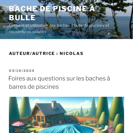
Aller
BACHE DE PISCINE À
au
BULLE
contenu
principal
Conseils et utilisation des baches à bulle de piscines et
couvertures solaires
AUTEUR/AUTRICE :
NICOLAS
PUBLIÉ
03/10/2024
LE
Foires aux questions sur les baches à
barres de piscines