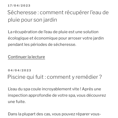
aux
PUBLIÉ
17/04/2023
LE
questions
Sécheresse : comment récupérer l’eau de
sur
pluie pour son jardin
les
baches
La récupération de l’eau de pluie est une solution
à
écologique et économique pour arroser votre jardin
barres
pendant les périodes de sécheresse.
de
piscines »
de
Continuer la lecture
« Sécheresse
:
PUBLIÉ
04/04/2023
LE
comment
Piscine qui fuit : comment y remédier ?
récupérer
l’eau
L’eau du spa coule incroyablement vite ! Après une
de
inspection approfondie de votre spa, vous découvrez
pluie
une fuite.
pour
son
Dans la plupart des cas, vous pouvez réparer vous-