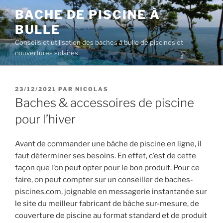
Aller
BACHE DE PISCINE À
au
BULLE
contenu
principal
Conseils et utilisation des baches à bulle de piscines et
couvertures solaires
PUBLIÉ
23/12/2021
PAR
NICOLAS
LE
Baches & accessoires de piscine
pour l’hiver
Avant de commander une bâche de piscine en ligne, il
faut déterminer ses besoins. En effet, c’est de cette
façon que l’on peut opter pour le bon produit. Pour ce
faire, on peut compter sur un conseiller de baches-
piscines.com, joignable en messagerie instantanée sur
le site du meilleur fabricant de bâche sur-mesure, de
couverture de piscine au format standard et de produit