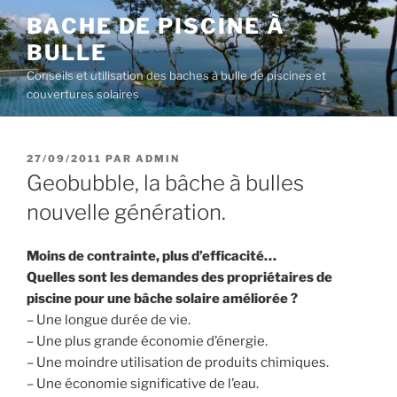
Aller
BACHE DE PISCINE À
au
BULLE
contenu
principal
Conseils et utilisation des baches à bulle de piscines et
couvertures solaires
PUBLIÉ
27/09/2011
PAR
ADMIN
LE
Geobubble, la bâche à bulles
nouvelle génération.
Moins de contrainte, plus d’efficacité…
Quelles sont les demandes des propriétaires de
piscine pour une bâche solaire améliorée ?
– Une longue durée de vie.
– Une plus grande économie d’énergie.
– Une moindre utilisation de produits chimiques.
– Une économie significative de l’eau.