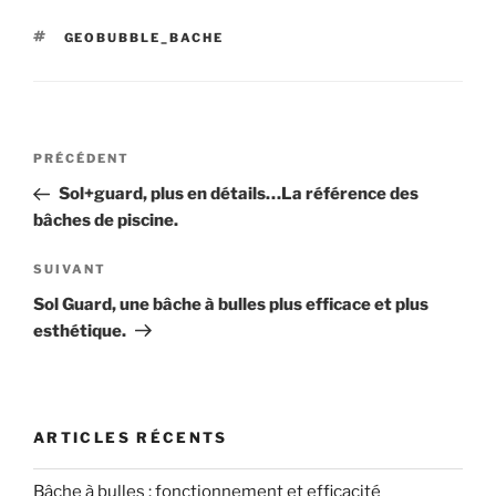
ÉTIQUETTES
GEOBUBBLE_BACHE
Navigation
Article
PRÉCÉDENT
de
précédent
Sol+guard, plus en détails…La référence des
l’article
bâches de piscine.
Article
SUIVANT
suivant
Sol Guard, une bâche à bulles plus efficace et plus
esthétique.
ARTICLES RÉCENTS
Bâche à bulles : fonctionnement et efficacité