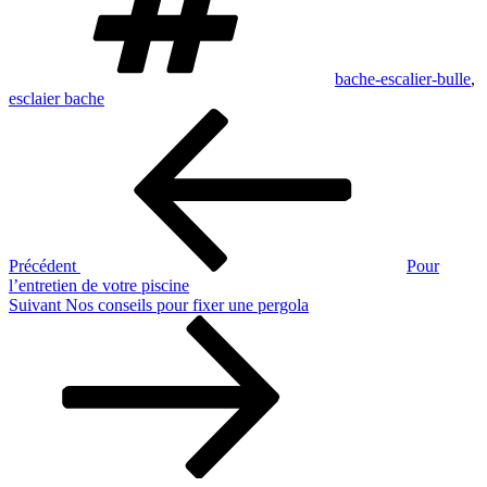
bache-escalier-bulle
,
esclaier bache
Navigation
Article
précédent
de
l’article
Précédent
Pour
l’entretien de votre piscine
Article
Suivant
Nos conseils pour fixer une pergola
suivant