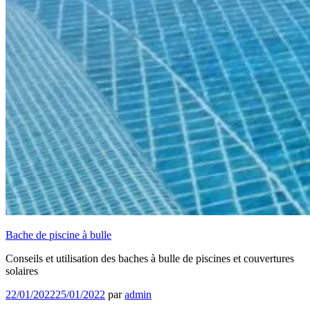
Bache de piscine à bulle
Conseils et utilisation des baches à bulle de piscines et couvertures
solaires
Publié
22/01/2022
25/01/2022
par
admin
le