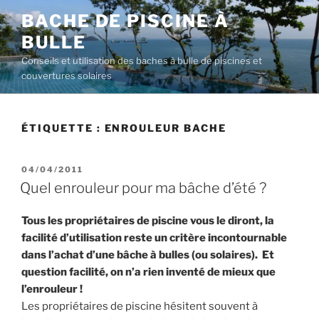
Aller
BACHE DE PISCINE À
au
BULLE
contenu
principal
Conseils et utilisation des baches à bulle de piscines et
couvertures solaires
ÉTIQUETTE :
ENROULEUR BACHE
PUBLIÉ
04/04/2011
LE
Quel enrouleur pour ma bâche d’été ?
Tous les propriétaires de piscine vous le diront, la
facilité d’utilisation reste un critère incontournable
dans l’achat d’une bâche à bulles (ou solaires). Et
question facilité, on n’a rien inventé de mieux que
l’enrouleur !
Les propriétaires de piscine hésitent souvent à