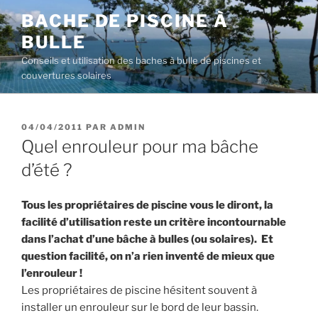
Aller
BACHE DE PISCINE À
au
BULLE
contenu
principal
Conseils et utilisation des baches à bulle de piscines et
couvertures solaires
PUBLIÉ
04/04/2011
PAR
ADMIN
LE
Quel enrouleur pour ma bâche
d’été ?
Tous les propriétaires de piscine vous le diront, la
facilité d’utilisation reste un critère incontournable
dans l’achat d’une bâche à bulles (ou solaires). Et
question facilité, on n’a rien inventé de mieux que
l’enrouleur !
Les propriétaires de piscine hésitent souvent à
installer un enrouleur sur le bord de leur bassin.